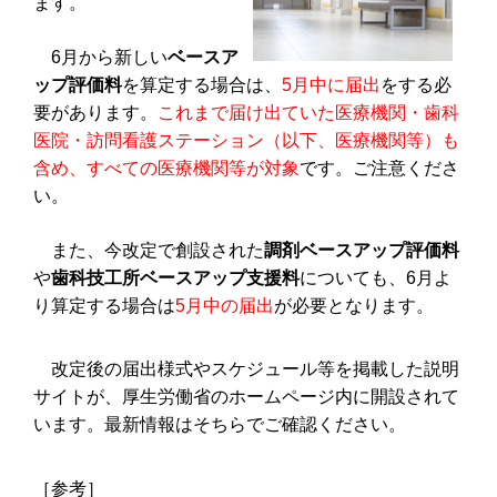
ます。
6月から新しい
ベースア
ップ評価料
を算定する場合は、
5月中に届出
をする必
要があります。
これまで届け出ていた医療機関・歯科
医院・訪問看護ステーション（以下、医療機関等）も
含め、すべての医療機関等が対象
です。ご注意くださ
い。
また、今改定で創設された
調剤ベースアップ評価料
や
歯科技工所ベースアップ支援料
についても、6月よ
り算定する場合は
5月中の届出
が必要となります。
改定後の届出様式やスケジュール等を掲載した説明
サイトが、厚生労働省のホームページ内に開設されて
います。最新情報はそちらでご確認ください。
［参考］